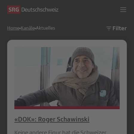
Filter
Home
Kanäle
Aktuelles
«DOK»: Roger Schawinski
Keine andere Figur hat die Schweizer