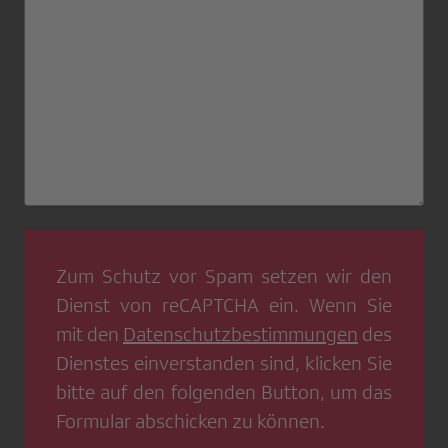
Zum Schutz vor Spam setzen wir den
Dienst von
reCAPTCHA
ein. Wenn Sie
mit den
Datenschutzbestimmungen
des
Dienstes einverstanden sind, klicken Sie
bitte auf den folgenden Button, um das
Formular abschicken zu können.