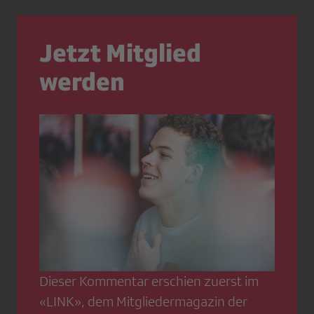
Jetzt Mitglied
werden
Dieser Kommentar erschien zuerst im
«LINK», dem Mitgliedermagazin der