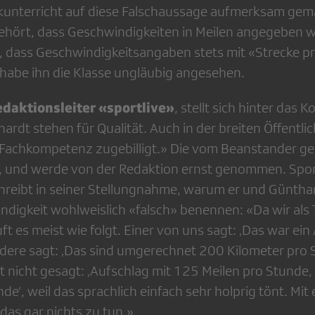
kunterricht auf diese Falschaussage aufmerksam gem
gehört, dass Geschwindigkeiten in Meilen angegeben w
e, dass Geschwindigkeitsangaben stets mit «Strecke pr
abe ihn die Klasse ungläubig angesehen.
edaktionsleiter «sportlive»
, stellt sich hinter das
rdt stehen für Qualität. Auch in der breiten Öffentlic
Fachkompetenz zugebilligt.» Die vom Beanstander geä
 zu, und werde von der Redaktion ernst genommen. S
hreibt in seiner Stellungnahme, warum er und Günthar
digkeit wohlweislich «falsch» benennen: «Da wir als
t es meist wie folgt. Einer von uns sagt: ‚Das war ei
dere sagt: ‚Das sind umgerechnet 200 Kilometer pro St
 nicht gesagt: ‚Aufschlag mit 125 Meilen pro Stunde,
de‘, weil das sprachlich einfach sehr holprig tönt. Mit 
das gar nichts zu tun.»