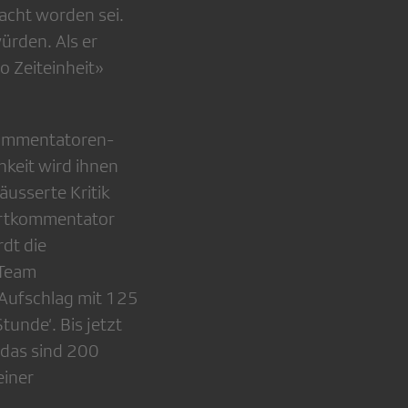
acht worden sei.
ürden. Als er
o Zeiteinheit»
 Kommentatoren-
hkeit wird ihnen
usserte Kritik
portkommentator
dt die
 Team
n Aufschlag mit 125
unde‘. Bis jetzt
 das sind 200
einer