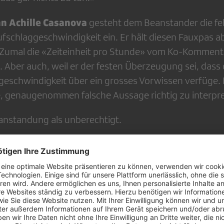
 Achille Casanova
gesteht dem Beanstander die fe
schlaggeschwindigkeit ein. Er hält diesen Fauxpas ab
. Zumal die «Zeiteinheit pro Stunde» vom Ko-Kommen
Aber auch, weil er der festen Überzeugung sei, dass
eschwindigkeit über ein grosses Vorwissen verfüge. Es
e, genaugenommen falsche Aussage richtig zu interpre
eanstandung als unberechtigt.
zu den
Schlussbericht 4038
im Detail.
ommentatoren Stefan Bürer und Heinz Günthardt (v.l.)