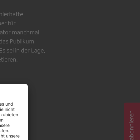
hlerhafte
er für
tator manchmal
 das Publikum
 sei in der Lage,
tieren.
, © SRF