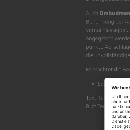
Ombudmann
Auch
Benennung der Auf
vernachlässigbar
angegeben werde. 
punkto Aufschlagg
die unvollständig
Er erachtet die B
Lesen Sie da
Text: SRG.D, cha
Bild: Tennis-Ko-K