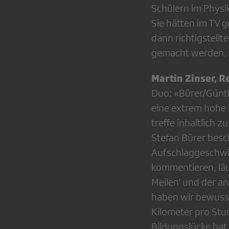
Schülern im Physi
Sie hätten im TV 
dann richtigstellt
gemacht werden, h
Martin Zinser, R
Duo: «Bürer/Güntha
eine extrem hohe 
treffe inhaltlich
Stefan Bürer besc
Aufschlaggeschwin
kommentieren, läuf
Meilen‘ und der an
haben wir bewusst
Kilometer pro Stun
Bildungslücke hat 