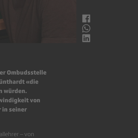
der Ombudsstelle
ünthardt «die
n würden.
windigkeit von
 in seiner
allehrer – von