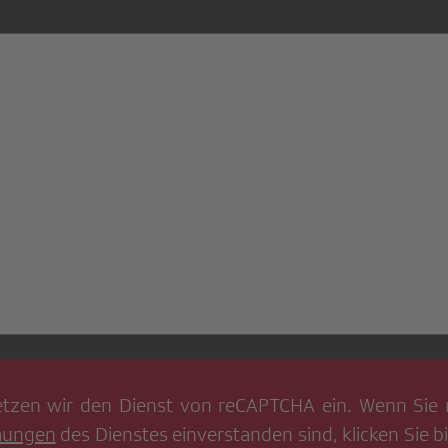
tzen wir den Dienst von
reCAPTCHA
ein. Wenn Sie 
mungen
des Dienstes einverstanden sind, klicken Sie bi