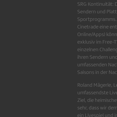
SRG Kontinuität: 
Sendern und Platt
Sportprogramms. D
Cinetrade eine en
Online/Apps) könn
exklusiv im Free-
einzelnen Challeng
ihren Sendern und 
umfassenden Nach
Saisons in der Nac
Roland Mägerle, L
umfassendste Live
Ziel, die heimisch
sehr, dass wir d
ein Livespiel und 