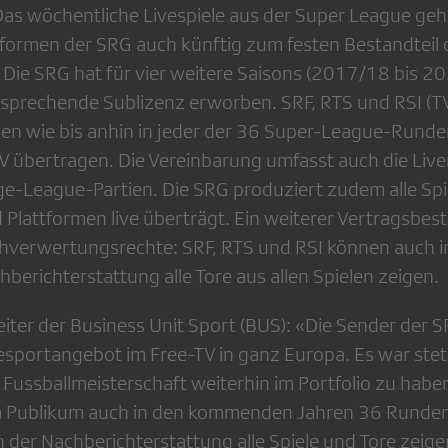
Das wöchentliche Livespiele aus der Super League geh
formen der SRG auch künftig zum festen Bestandteil 
ie SRG hat für vier weitere Saisons (2017/18 bis 2
tsprechende Sublizenz erworben. SRF, RTS und RSI (TV
en wie bis anhin in jeder der 36 Super-League-Runden
TV übertragen. Die Vereinbarung umfasst auch die Live
e-League-Partien. Die SRG produziert zudem alle Spiel
Plattformen live überträgt. Ein weiterer Vertragsbesta
verwertungsrechte: SRF, RTS und RSI können auch
hberichterstattung alle Tore aus allen Spielen zeigen.
eiter der Business Unit Sport (BUS): «Die Sender der 
sportangebot im Free-TV in ganz Europa. Es war stets
e Fussballmeisterschaft weiterhin im Portfolio zu habe
em Publikum auch in den kommenden Jahren 36 Runden
in der Nachberichterstattung alle Spiele und Tore zeig