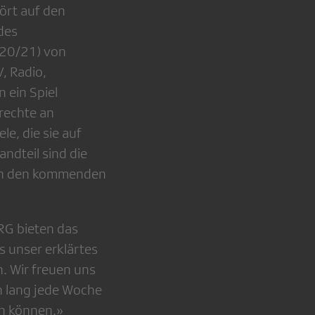
ört auf den
des
020/21) von
, Radio,
 ein Spiel
rechte an
e, die sie auf
ndteil sind die
 in den kommenden
SRG bieten das
 unser erklärtes
n. Wir freuen uns
 lang jede Woche
en können.»