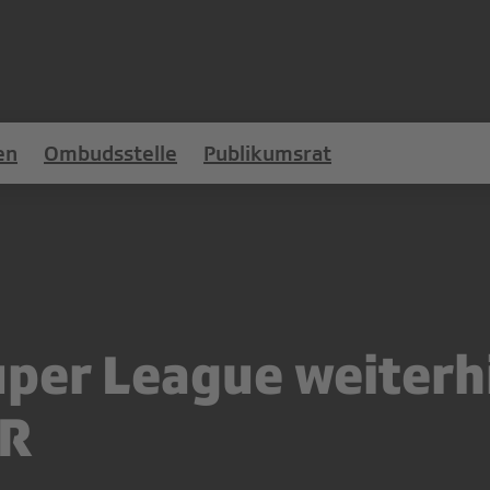
en
Ombudsstelle
Publikumsrat
uper League weiterhi
SR