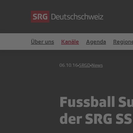
Über uns
Kanäle
Agenda
Region
06.10.16
SRGD
News
Fussball S
der SRG S