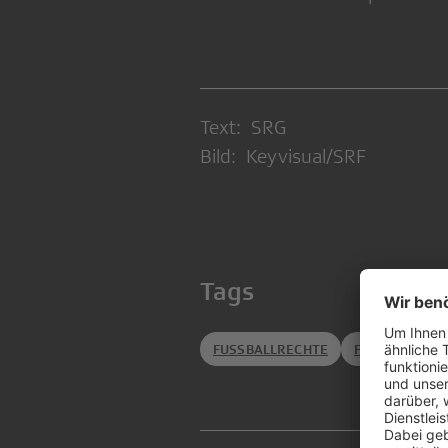
Text: SRG
Bild: Keyvisual/SRF
Tags
FUSSBALLRECHTE
FUSSBALL