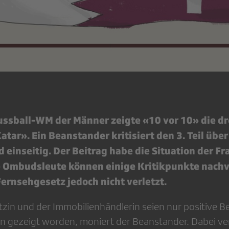
ussball-WM der Männer zeigte «10 vor 10» die dre
ar». Ein Beanstander kritisiert den 3. Teil über
d einseitig. Der Beitrag habe die Situation der Fr
e Ombudsleute können einige Kritikpunkte nachv
ernsehgesetz jedoch nicht verletzt.
zin und der Immobilienhändlerin seien nur positive Be
n gezeigt worden, moniert der Beanstander. Dabei ver