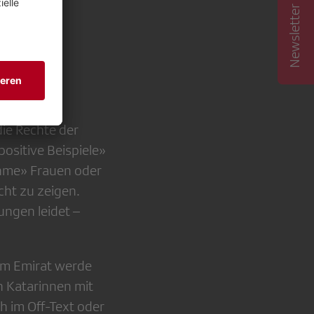
Newsletter abonnieren
n
ie Rechte der
positive Beispiele»
ehme» Frauen oder
cht zu zeigen.
ungen leidet –
n im Emirat werde
n Katarinnen mit
ch im Off-Text oder