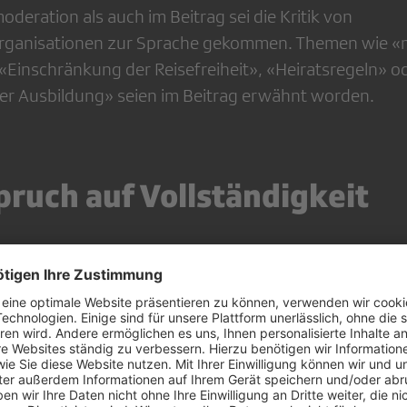
deration als auch im Beitrag sei die Kritik von
ganisationen zur Sprache gekommen. Themen wie «
Einschränkung der Reisefreiheit», «Heiratsregeln» o
er Ausbildung» seien im Beitrag erwähnt worden.
pruch auf Vollständigkeit
hbeitrag könne ein Thema nie umfassend behandeln. 
te Aspekte eines Themas fokussieren. Insgesamt habe
ld der Situation der Frauen in Katar gezeigt, ist die Re
rgegeben, eine klare Antwort darauf zu haben, wie we
weniger Rechte als die Männer zu haben.