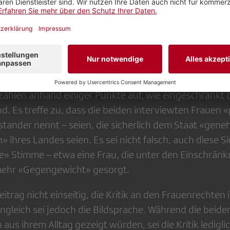
ränkte Frauenrechte wurde
ählen anhand einiger Punkte auf, wie eingeschränkt d
nd. Es treffe zu, dass die beiden interviewten Frauen «
nstander nennt – seien, die sicherlich dem Staat «gen
 ihres Landes seien. Es sei nicht falsch, auch diese Si
e» Stimme – etwa eine Frau, die unter den Einschränk
 mehr «Gegengewicht» gesorgt.
 Beitrag nicht einseitig, die Kritik an den Frauenrechte
gleich sei jedoch die Bildsprache. Während die beide
 aus ihrem Alltag gezeigt würden, sei die Kritik ledigli