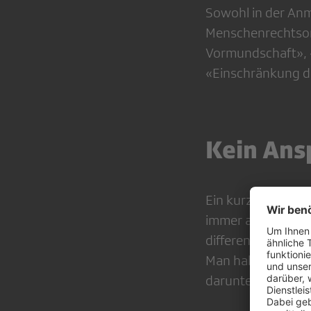
Sowohl in der Anmo
Menschenrechtsor
Vormundschaft», «
«Einschränkung d
Kein Ans
Ein kurzer Fernse
immer auf bestimm
differenziertes Bi
Man habe nicht vo
darunter leiden, 