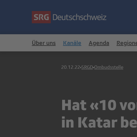
Über uns
Kanäle
Agenda
Region
20.12.22
SRGD
Ombudsstelle
Hat «10 vo
in Katar b