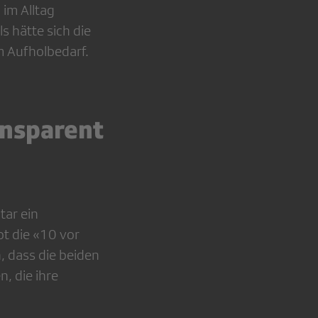
 im Alltag
s hätte sich die
m Aufholbedarf.
ansparent
tar ein
bt die «10 vor
, dass die beiden
, die ihre