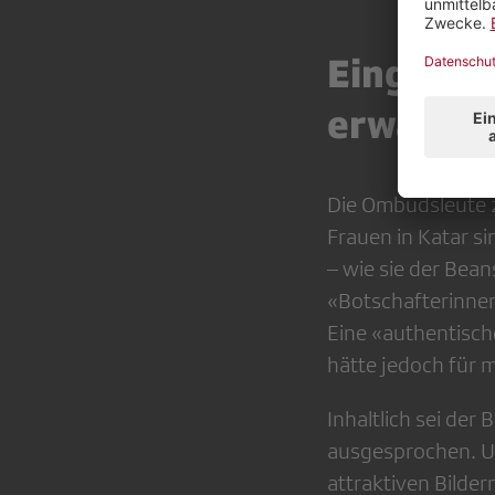
Eingesch
erwähnt
Die Ombudsleute z
Frauen in Katar si
– wie sie der Bea
«Botschafterinnen»
Eine «authentisch
hätte jedoch für
Inhaltlich sei der
ausgesprochen. Un
attraktiven Bildern