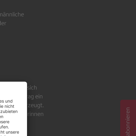
männliche
der
Man müsse sich
 der Beitrag ein
daktion überzeugt.
it die Katarinnen