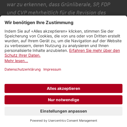
war zu erkennen, dass Grünliberale, SP, FDP
und CVP mehrheitlich für die Revision des
Kartellgesetzes stimmten. Mehrheitlich heisst
per Definition, dass mehr als die Hälfte der Räte
einer Partei zugestimmt haben. Das war auch
bei der CVP der Fall, allerdings knapp. Anhand
der Grafik konnten sich die Zuschauer aber ein
eigenes Bild machen. Sie sahen, dass es auch
bei der CVP, bei der SP und FDP viele Stimmen
gegen das Kartellgesetz gab.
Der Begriff ‚Schlussabstimmung’ bedeutet
normalerweise etwas anderes. Da haben die
Beanstander Recht. Aber es war die letzte
Abstimmung von vielen Abstimmungen zum
Kartellgesetz in der vergangenen Legislatur.