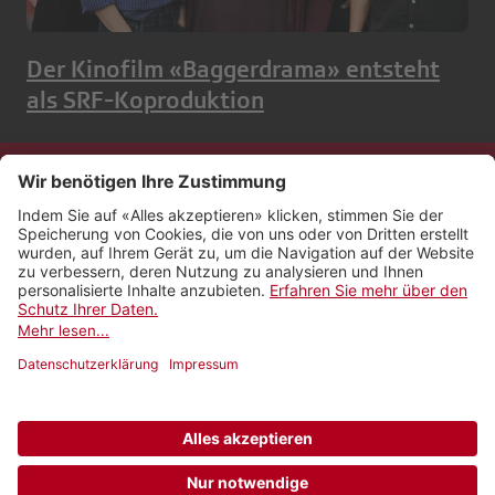
Der Kinofilm «Baggerdrama» entsteht
als SRF-Koproduktion
Kontakt
Impressum
Rechtliches
Netiquette
Nutzungsbedingungen
AGB Payyo
Datenschutzeinstellungen