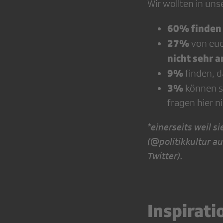
Wir wollten in uns
60% finden 
27%
von euc
nicht sehr 
9%
finden, 
3%
können s
fragen hier ni
*einerseits weil s
(@politikkultur au
Twitter).
Inspirati