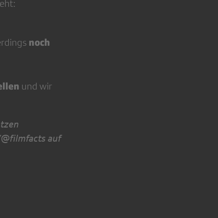
eht:
noch
erdings
llen
und wir
etzen
 (@filmfacts auf