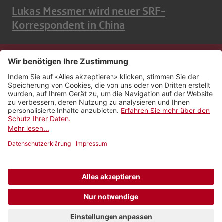
Lukas Messmer wird neuer SRF-
Korrespondent in China
Kontakt
Impressum
Rechtliches
Netiquette
Nutzungsbedingungen
AGB Payyo
Datenschutzeinstellungen
Newsletter abonnieren