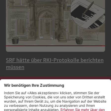
SRF hätte über RKI-Protokolle berichten
müssen
Kontakt
Impressum
Rechtliches