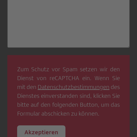
Zum Schutz vor Spam setzen wir den
Dienst von
reCAPTCHA
ein. Wenn Sie
mit den
Datenschutzbestimmungen
des
Dienstes einverstanden sind, klicken Sie
bitte auf den folgenden Button, um das
Formular abschicken zu können.
Akzeptieren