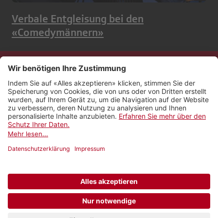
Verbale Entgleisung bei den
«Comedymännern»
Kontakt
Impressum
Rechtliches
Netiquette
Nutzungsbedingungen
AGB Payyo
Datenschutzeinstellungen
Newsletter abonnieren