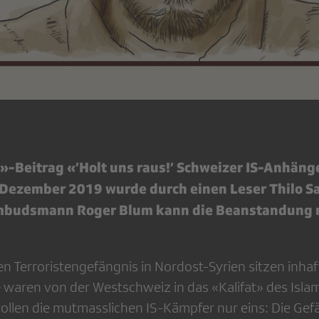
-Beitrag «’Holt uns raus!’ Schweizer IS-Anhäng
Dezember 2019 wurde durch einen Leser Thilo Sa
mbudsmann Roger Blum kann die Beanstandung 
en Terroristengefängnis in Nordost-Syrien sitzen inha
e waren von der Westschweiz in das «Kalifat» des Isla
wollen die mutmasslichen IS-Kämpfer nur eins: Die Gefä