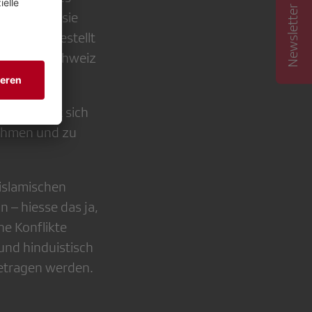
Newsletter abonnieren
echen, ja sie
urden dargestellt
en in der Schweiz
mmen, stellt sich
nehmen und zu
 islamischen
 – hiesse das ja,
ne Konflikte
 und hinduistisch
getragen werden.