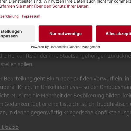
dem kurdischen Gefangenenlager mit Schweizern zu spr
erviewen zu können. Die Täter und ihre «Schicksale» w
rauf wurde ein Vertreter der politisch Verantwortlich
ialstaat ist besiegt. Da seine Kämpfer aus aller Welt ko
 die Herkunftsländer ihre Staatsangehörigen zurück
stellen sollen.
r Beurteilung geht Blum noch auf den Vorwurf ein, in
überall Krieg. Im Umkehrschluss – so der Ombudsmann
icht-Muslime die Mehrheit der Bevölkerung bilden, kei
 Gedanken fügt er eine Liste christlich, buddhistisch
an, in denen gegenwärtig kriegerische Konflikte aus
ht 6255