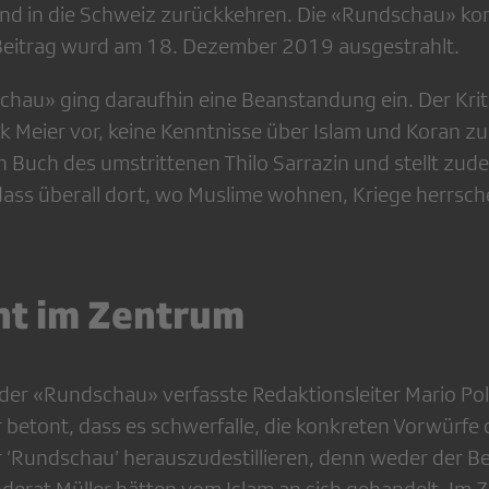
und in die Schweiz zurückkehren. Die «Rundschau» kon
 Beitrag wurd am 18. Dezember 2019 ausgestrahlt.
hau» ging daraufhin eine Beanstandung ein. Der Krit
 Meier vor, keine Kenntnisse über Islam und Koran zu
n Buch des umstrittenen Thilo Sarrazin und stellt zud
ass überall dort, wo Muslime wohnen, Kriege herrsc
cht im Zentrum
der «Rundschau» verfasste Redaktionsleiter Mario Pole
 betont, dass es schwerfalle, die konkreten Vorwürfe
r ‘Rundschau’ herauszudestillieren, denn weder der B