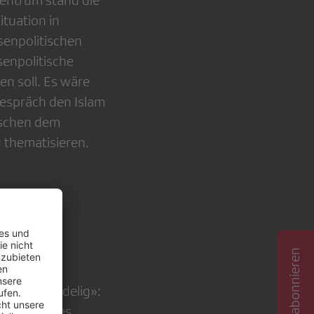
Zentrum stand die
tuation in
senpolitischen
enpolitische
n soll. Es wäre
espräch den Islam
ischen dem
 thematisieren.
g nicht
 als «untadelig»:
g, nämlich es