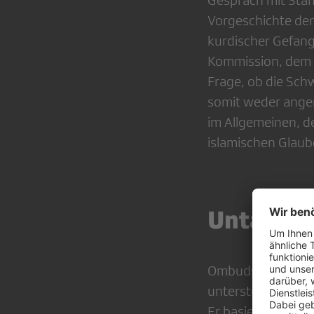
Gespräch mit Stän
Vorgeschichte der
kurdischer Gefang
Kommission, dem F
Frage, ob die Sch
somit weder ange
im Allgemeinen, 
islamischen Glaub
Untadeli
Ombudsmann Roger
unterstützen kann
Er basiert seiner 