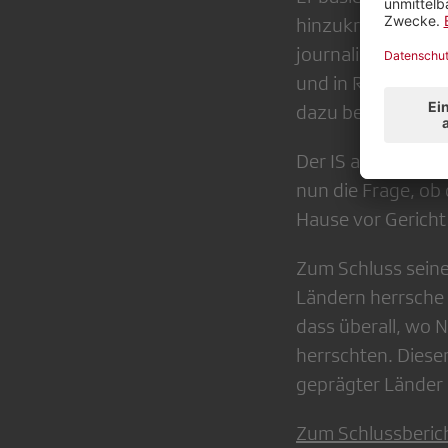
hinzukriegen, in 
journalistisch int
und in Referenz da
dazu befragt.
Der IS als Territor
nun die Frage, ob
Hause vor Gericht 
Zum Schluss seine
Ländern herrsche 
dass überall, wo N
herrschten. Diesem
geprägter Länder 
Zum Schlussberic