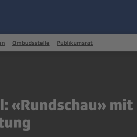
en
Ombudsstelle
Publikumsrat
l: «Rundschau» mit
stung