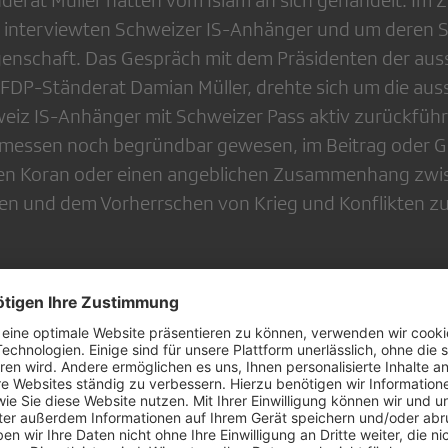
derat Müller hätten vom Islam an sich gehandelt. Im 
 interviewten Schweizer IS-Anhänger und um deren Si
enschaft. Das Gespräch mit dem Präsidenten der aus
DP-Ständerat Damian Müller, drehte sich um die auss
weiz IS-Anhänger mit Schweizer Pass aktiv zurückführe
messen noch begründbar gewesen, im Beitrag oder G
den Koran oder einen angeblichen Zusammenhang zw
en und dem Vorherrschen von Krieg und Konflikten zu
ger Bericht
 Blum kommt zum Schluss, dass er die Beanstandun
. Vielmehr bezeichnet er den Beitrag der «Rundschau»
Meinung nach auf einer journalistischen Sonderleistun