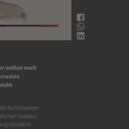
er wollen nach
rrazins
nicht
ftierte Schweizer
mischen Staates,
ngnishölle in