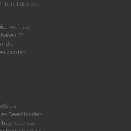
nte mit drei von
iker wirft dem
 haben. Er
em die
hen würden.
tti die
 des Beanstanders
eitrag noch das