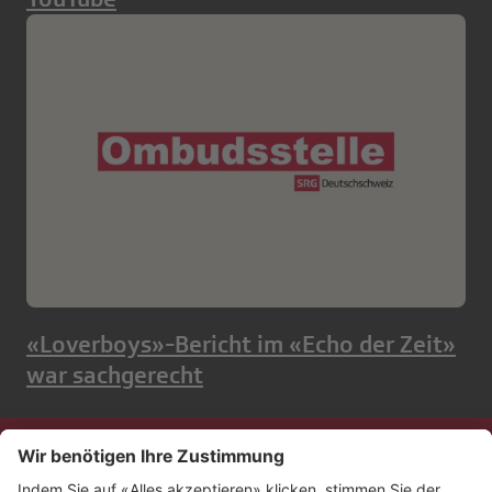
«Loverboys»-Bericht im «Echo der Zeit»
war sachgerecht