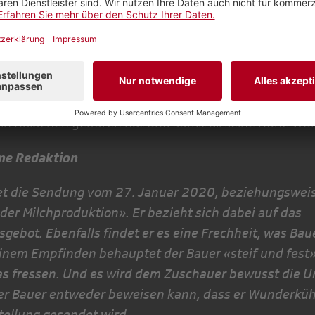
n obige Sendung resp. den Wahrheitsgehalt der Milchp
beziehe mich auf das Sachgerechtigkeitsgebot.
sen Beitrag zu prüfen und eine Richtigstellung zu sende
ann beweisen, dass in seinem Stall niemals eine Kuh 
ein Kälbchen geboren hat und somit all seine Kühe Wu
me Redaktion
et die Sendung vom 27. Januar 2020, beziehungswei
der Milchproduktion». Er bezieht sich dabei auf das
sgebot. Ebenfalls findet er es eine Frechheit, was Ba
einem Empfinden behauptet der Bauer «steif und fest»
ras fressen. Und es wird dem Zuschauer bewusst die U
er Bauer entweder beweisen kann, dass er Wunderkühe
tellung gesendet wird.