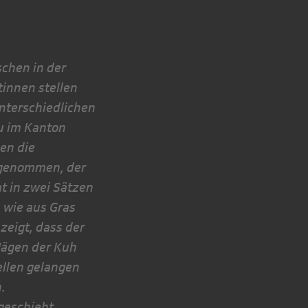
schen in der
innen stellen
unterschiedlichen
au im Kanton
den die
genom­men, der
t in zwei Sätzen
, wie aus Gras
zeigt, dass der
Mägen der Kuh
zellen gelangen
.
geschieht.