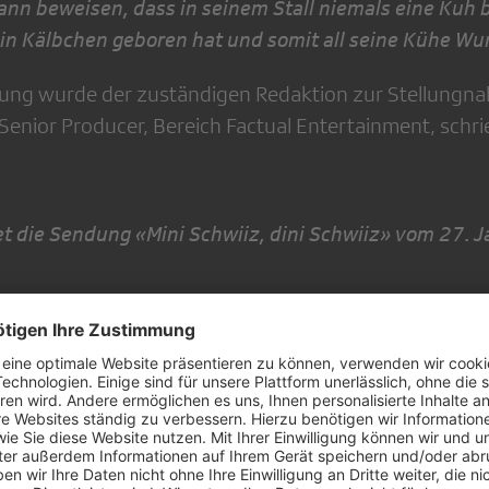
ann beweisen, dass in seinem Stall niemals eine Kuh
ein Kälbchen geboren hat und somit all seine Kühe Wu
ung wurde der zuständigen Redaktion zur Stellungna
 Senior Producer, Bereich Factual Entertainment, schri
t die Sendung «Mini Schwiiz, dini Schwiiz» vom 27. 
h Kunz da vorlügt ist eine Frechheit. Er ist Milchbau
f und fest, dass Kühe Milch geben weil sie Gras fressen
Kühe geben Milch weil sie geschwängert wurden und 
ie das bei jedem Säugetier der Fall ist. Hier wird de
rheit gesagt und ich verstehe nicht, wie die Redakti