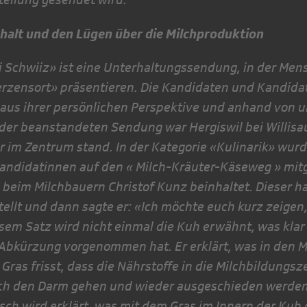
alt und den Lügen über die Milchproduktion
ni Schwiiz» ist eine Unterhaltungssendung, in der Men
rzensort» präsentieren. Die Kandidaten und Kandidat
t aus ihrer per­sönlichen Perspektive und anhand von 
n der beanstandeten Sen­dung war Hergiswil bei Willis
er im Zentrum stand. In der Kategorie «Kulinarik» wur
andidatinnen auf den « Milch-Kräuter-Käseweg » mit
beim Milchbauern Christof Kunz beinhaltet. Dieser ha
tellt und dann sagte er: «Ich möchte euch kurz zeigen
esem Satz wird nicht einmal die Kuh erwähnt, was klar 
 Abkürzung vorgenommen hat. Er erklärt, was in den 
 Gras frisst, dass die Nähr­stoffe in die Milchbildungs
ch den Darm gehen und wieder ausge­schieden werden
ch wird erklärt, was mit dem Gras im Innern der Kuh 