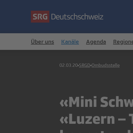
Über uns
Kanäle
Agenda
Region
02.03.20
SRGD
Ombudsstelle
«Mini Schwi
«Luzern – T