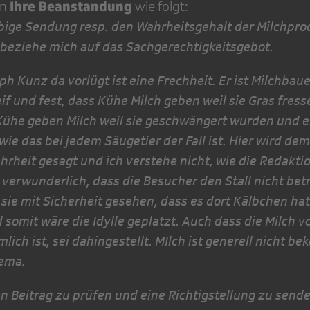
Ihre Beanstandung
en
wie folgt:
bige Sendung resp. den Wahrheitsgehalt der Milchpro
e­ziehe mich auf das Sachgerechtigkeitsgebot.
ph Kunz da vorlügt ist eine Frechheit. Er ist Milchba
f und fest, dass Kühe Milch geben weil sie Gras fresse
Kühe geben Milch weil sie geschwängert wurden und e
ie das bei jedem Säugetier der Fall ist. Hier wird de
rheit gesagt und ich verstehe nicht, wie die Redakti
 verwunderlich, dass die Besucher den Stall nicht bet
sie mit Sicherheit gesehen, dass es dort Kälbchen ha
somit wäre die Idylle geplatzt. Auch dass die Milch v
ich ist, sei dahingestellt. MIlch ist generell nicht b
hema.
sen Beitrag zu prüfen und eine Richtigstellung zu send