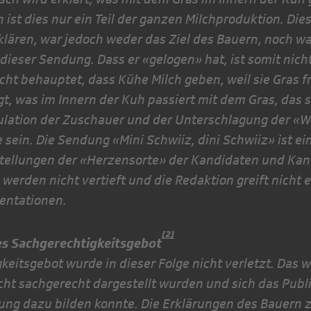
 ist dies nur ein Teil der ganzen Milchproduktion. Dies
klä­ren, war jedoch weder das Ziel des Bauern, noch 
dieser Sen­dung. Dass er «gelogen» hat, ist somit nicht
icht behauptet, dass Kühe Milch geben, weil sie Gras f
gt, was im Innern der Kuh passiert mit dem Gras, das si
lation der Zuschauer und der Unterschlagung der «W
e sein. Die Sendung «Mini Schwiiz, dini Schwiiz» ist ei
stellungen der «Herzensorte» der Kandidaten und Ka
werden nicht vertieft und die Redaktion greift nicht e
sentationen.
[2]
es Sachgerechtigkeitsgebot
keitsgebot wurde in dieser Folge nicht verletzt. Das
icht sachgerecht dargestellt wurden und sich das Pub
ung dazu bilden konnte. Die Erklärungen des Bauern 