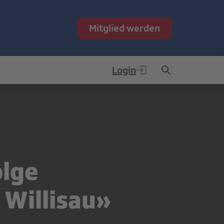
Mitglied werden
Login
olge
 Willisau»