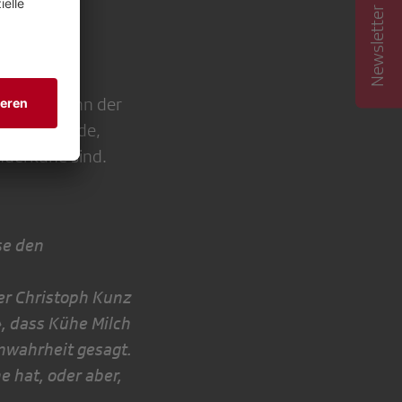
Newsletter abonnieren
roduktion
n es sei denn der
besamt wurde,
nderkühe sind.
se den
uer Christoph Kunz
, dass Kühe Milch
n­wahrheit gesagt.
 hat, oder aber,