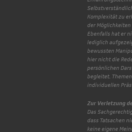
Selbstverständlich
Komplexität zu er
der Möglichkeiten 
Ebenfalls hat er n
lediglich aufgezei
bewussten Manipu
hier nicht die Red
persönlichen Dar
begleitet. Themen 
individuellen Prä
Zur Verletzung d
Das Sachgerechtig
dass Tatsa­chen n
keine eigene Mein