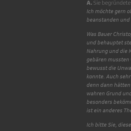
A.
Sie begründet
Ich möchte gern o
beanstanden und b
Was Bauer Christo
und behauptet stei
Nahrung und die 
gebären mussten w
bewusst die Unwah
konnte. Auch sehr
denn dann hätten 
wah­ren Grund und 
besonders be­kömml
ist ein anderes T
Ich bitte Sie, die