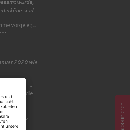
 besamt wurde,
nderkühe sind.
hme vorgelegt.
eb:
Januar 2020 wie
er mit 45 Kühen
. Gras ist die
ein Kälbchen
m Zuschauer
on das zulassen