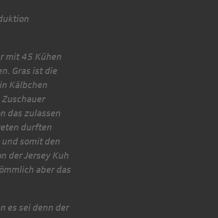
duktion
uer mit 45 Kühen
n. Gras ist die
in Kälbchen
m Zuschauer
on das zulassen
reten durften
t und somit den
on der Jersey Kuh
ekömmlich aber das
en es sei denn der