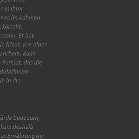
e in ihrer
war es im Rahmen
 korrekt.
ressen. Er hat
e frisst. Von einer
ahrheit» kann
n Format, das die
ndidatinnen
in in die
 würde bedeuten,
likum deshalb
zur Ernährung der