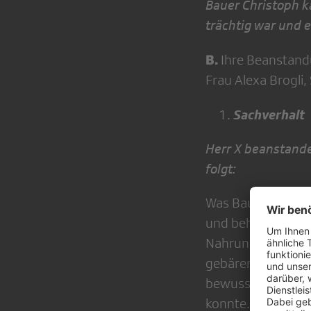
Bauer Christoph k
trächtig war und 
B.
Ihre Beanstand
Frau Alexa Brogli,
Sachverhalt
Herr X beanstande
folgt:
Was Bauer Christop
und behauptet stei
Nahrung und die 
gebären mussten w
bewusst die Unwah
konnte.