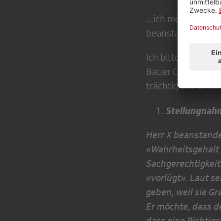
...ich möchte ger
beanstanden und 
Ich bitte Sie, die
Bauer Christoph k
trächtig war und 
Stellungnah
Herr X beanstand
«Wahrheitsgehalt 
Sachgerechtigkeit
«vorlügt». Laut s
geben, weil sie G
Er möchte, dass d
dass eine Richtigs