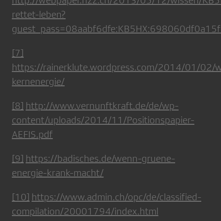
rettet-leben?
guest_pass=08aabf6dfe:KB5HX:698060df0a1
[7]
https://rainerklute.wordpress.com/2014/01/02/
kernenergie/
[8]
http://www.vernunftkraft.de/de/wp-
content/uploads/2014/11/Positionspapier-
AEFIS.pdf
[9]
https://badisches.de/wenn-gruene-
energie-krank-macht/
[10]
https://www.admin.ch/opc/de/classified-
compilation/20001794/index.html