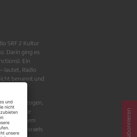
io SRF 2 Kultur
io. Darin ging es
ctions). Ein
 lautet, Radio
nicht benannt und
-Gruppen bezogen,
ss Satellite
itlich mit dem
t-Boykott Israels