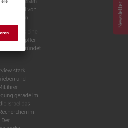
Newsletter abonnieren
d Wipfler weisen
des BDS und von
feststellten.
ls durchaus eine
. Judith Wipfler
 sei gut begründet
view stark
hrieben und
it ihrer
wegung gerade im
ie Israel das
n Recherchen im
. Der