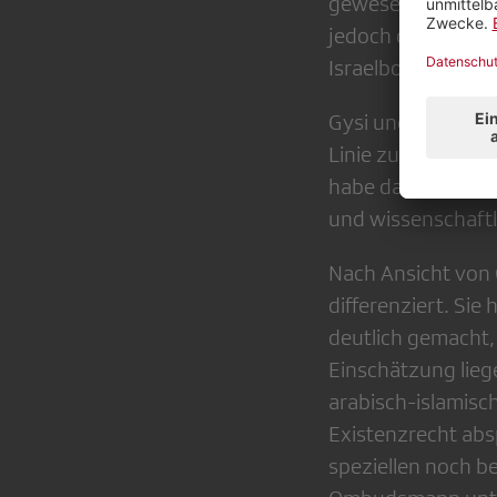
gewesen, den Judi
jedoch darauf hin
Israelboykotteure
Gysi und Wipfler 
Linie zur berüchti
habe das im Inter
und wissenschaftl
Nach Ansicht von
differenziert. Si
deutlich gemacht,
Einschätzung lieg
arabisch-islamisc
Existenzrecht absp
speziellen noch b