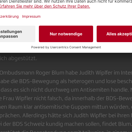
th Wipfler als antisemitisch bezeichnet habe. Gysi un
, dass Fachleute und Wissenschaftler in der Rhetorik 
n immer wieder klassische antisemitische Stereotypen 
legen dar, dass man von einem Komplett-Boykott Israe
gten Nazi-Parole «Kauft nicht bei Juden» ziehen könne
view korrekt als «kann» formuliert. Ihre Einschätzung
ich abgestützt.
 Ombudsmann Roger Blum habe Judith Wiplfer im Inter
e habe die BDS-Bewegung als heterogen und lose besc
 dass es sich nicht durchweg um Antisemiten handle. M
e Frau Wipfler nicht falsch, da innerhalb der BDS-Be
hen Raum klar antisemitische Guppen mittun würden, d
rächen. Allerdings hätte sich Judith Wipfler bei ihre
ei der BDS Schweiz kundig machen sollen, findet Blum