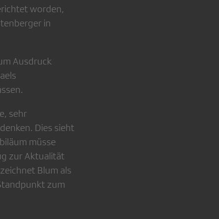
richtet worden,
stenberger in
 zum Ausdruck
aels
assen.
e, sehr
denken. Dies sieht
ubiläum müsse
g zur Aktualität
ezeichnet Blum als
he Standpunkt zum