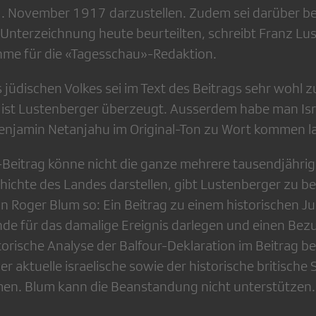
. November 1917 darzustellen. Zudem sei darüber be
 Unterzeichnung heute beurteilten, schreibt Franz Lu
hme für die «Tagesschau»-Redaktion.
s jüdischen Volkes sei im Text des Beitrags sehr wohl
ist Lustenberger überzeugt. Ausserdem habe man Isr
enjamin Netanjahu im Original-Ton zu Wort kommen l
Beitrag könne nicht die ganze mehrere tausendjährig
hichte des Landes darstellen, gibt Lustenberger zu be
Roger Blum so: Ein Beitrag zu einem historischen J
nde für das damalige Ereignis darlegen und einen Bezu
storische Analyse der Balfour-Deklaration im Beitrag b
der aktuelle israelische sowie der historische britisc
n. Blum kann die Beanstandung nicht unterstützen.