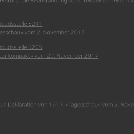
stützt die Beanstandung somit teilweise, in einem 
mbudsstelle 5241
gesschau» vom 2. November 2017
mbudsstelle 5265
ltur kompakt» vom 29. November 2017
lfour-Deklaration von 1917. «Tagesschau» vom 2. No