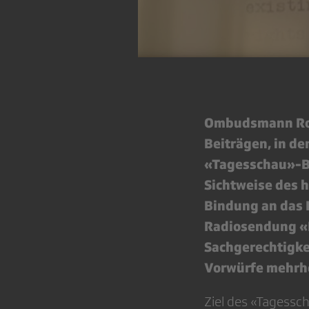
Ombudsmann Rog
Beiträgen, in de
«Tagesschau»-Be
Sichtweise des 
Bindung an das L
Radiosendung «K
Sachgerechtigke
Vorwürfe mehrhe
Ziel des «Tagessc