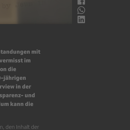
standungen mit
 vermisst im
on die
0-jährigen
rview in der
nsparenz- und
lum kann die
, den Inhalt der