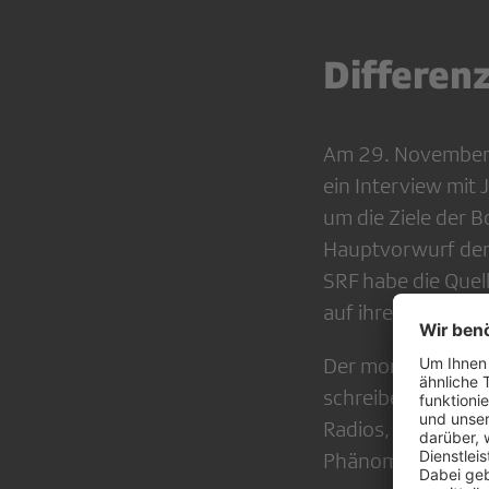
Differenz
Am 29. November 
ein Interview mit 
um die Ziele der 
Hauptvorwurf der 
SRF habe die Que
auf ihre Glaubwür
Der monierte Beit
schreiben Barbara
Radios, sowie Judi
Phänomen eines Is