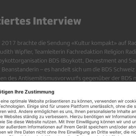
iertes Interview
2017 brachte die Sendung «Kultur kompakt» auf Rad
Judith Wipfler, Teamleiterin Fachredaktion Religion Rad
Boykottorganisation BDS (Boykott, Devestment and San
Beanstanderin – es handelt sich um die BDS Schweiz –
llen des Antisemitismusvorwurfs gegenüber der BDS 
digkeit geprüft.
rag habe sich in Hauptteilen nicht auf konkrete BDS
 Gysi, Programmleitung, Bereichsleitung Musik und Swi
th Wipfler in ihrer Stellungnahme. Er habe sich mehrhe
rael-Boykotts als solchem befasst. Es sei der Komplet