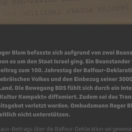
er Blum befasste sich aufgrund von zwei Bean
nen es um den Staat Israel ging. Ein Beanstander
itrag zum 100. Jahrestag der Balfour-Deklarati
hebräischen Volkes und den Einbezug seiner 300
and. Die Bewegung BDS fühlt sich durch ein Inte
ultur Kompakt» diffamiert. Zudem sei das Tra
itsgebot verletzt worden. Ombudsmann Roger B
itlich nicht unterstützen.
hau»-Beitrags über die Balfour-Deklaration sei gewesen