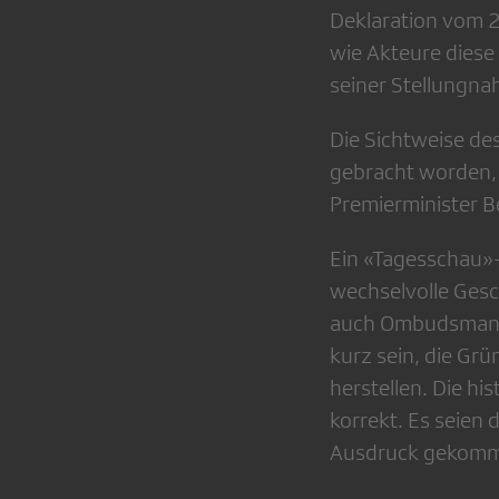
Deklaration vom 2
wie Akteure diese
seiner Stellungna
Die Sichtweise de
gebracht worden, 
Premierminister B
Ein «Tagesschau»-
wechselvolle Gesc
auch Ombudsmann 
kurz sein, die Grü
herstellen. Die hi
korrekt. Es seien 
Ausdruck gekomme